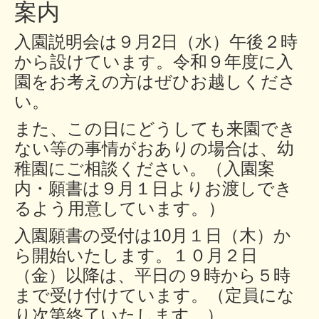
案内
入園説明会は
９月2日（水）午後２時
から
設けています。令和９年度に入
園をお考えの方はぜひお越しくださ
い。
また、この日にどうしても来園でき
ない等の事情がおありの場合は、幼
稚園にご相談ください。
（入園
案
内・
願書は９月１日よりお渡しでき
るよう用意しています。）
入園願書の受付は10月１日（木）か
ら開始いたします。１０月２日
（金）以降は、平日の９時から５時
まで受け付けています。（定員にな
り次第終了いたします。）