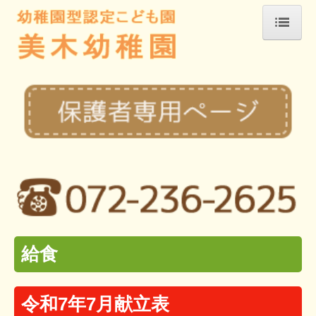
ホーム
おしらせ
新着情報2026
園の紹介
教育方針
園での1日
年間行事
アクセスマップ
給食
2026年度行事
2026年度保護者ページ
令和7年7月献立表