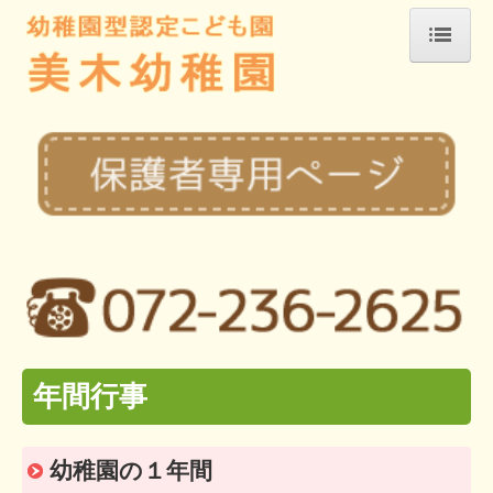
ホーム
おしらせ
新着情報2026
園の紹介
教育方針
園での1日
年間行事
アクセスマップ
年間行事
2026年度行事
2026年度保護者ページ
幼稚園の１年間