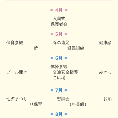
満3歳児保育
●
●
4月
入園式
保護者会
●
●
5月
保育参観
春の遠足
健康診
断
避難訓練
●
●
6月
体操参観
プール開き
交通安全指導
みきっ
こ広場
●
●
7月
七夕まつり
懇談会
お泊
り保育
（年長組）
●
●
8月