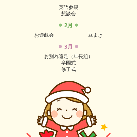
英語参観
懇談会
●
●
2月
お遊戯会
豆まき
●
●
3月
お別れ遠足（年長組）
卒園式
修了式